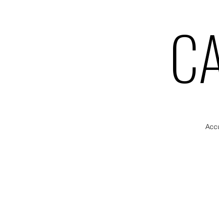
CA
CA
Accu