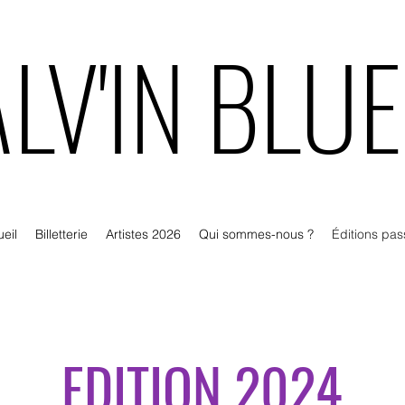
LV'IN BLU
LV'IN BLU
eil
Billetterie
Artistes 2026
Qui sommes-nous ?
Éditions pa
EDITION 2024