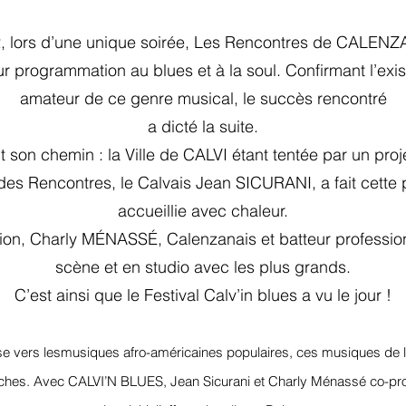
, lors d’une unique soirée, Les Rencontres de CALENZ
leur programmation au blues et à la soul. Confirmant l’exi
amateur de ce genre musical, le succès rencontré
a dicté la suite.
it son chemin : la Ville de CALVI étant tentée par un proj
 des Rencontres, le Calvais Jean SICURANI, a fait cette 
accueillie avec chaleur.
on, Charly MÉNASSÉ, Calenzanais et batteur professionne
scène et en studio avec le
s plus grands.
C’est ainsi que le Festival Calv’in blues a vu le jour !
e vers les
musiques afro-américaines
pop
ulaires, ces musiques de l
c
hes. Avec CALVI’N BLUES,
Jean Sicurani et
Charly Ménassé co-pr