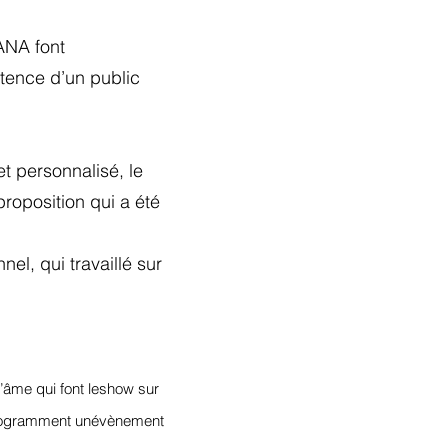
ANA font
stence d’un public
et personnalisé, le
proposition qui a été
l, qui travaillé sur
’âme qui font le
show sur
ogramment un
évènement