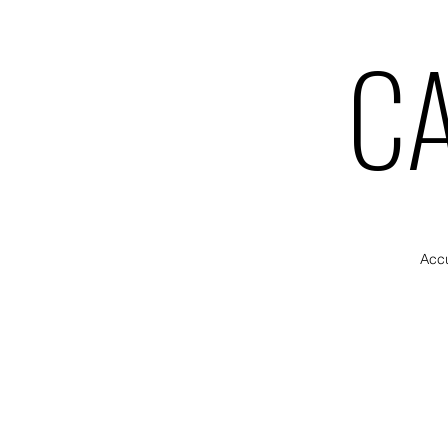
CA
CA
Accu