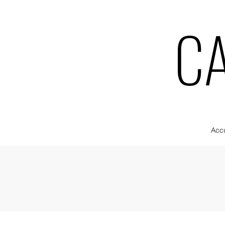
CA
CA
Accu