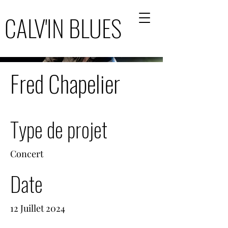
CALV'IN BLUES
CALV'IN BLUES
Fred Chapelier
Type de projet
Concert
Date
12 Juillet 2024