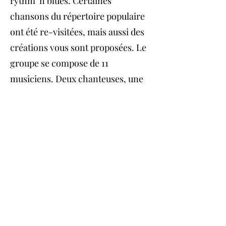
rythm’ n blues. Certaines
chansons du répertoire populaire
ont été re-visitées, mais aussi des
créations vous sont proposées. Le
groupe se compose de 11
musiciens. Deux chanteuses, une
rythmique et un pupitre de cuivres
parmi les meilleurs en Europe.
Suivez-nous sur nos
réseaux :