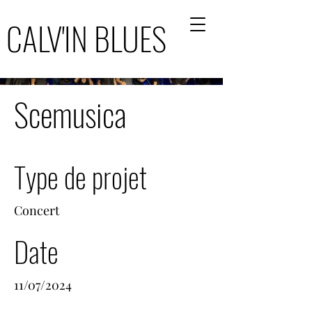
CALV'IN BLUES
CALV'IN BLUES
Scemusica
Type de projet
Concert
Date
11/07/2024