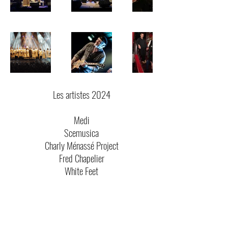
Les artistes 2024
Medi
Scemusica
Charly Ménassé Project
Fred Chapelier
White Feet
Max Zita and the Gospel Voicies
Suivez-nous sur nos